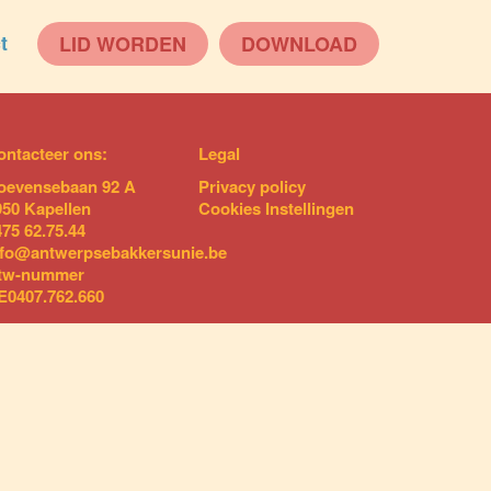
t
LID WORDEN
DOWNLOAD
ontacteer ons:
Legal
oevensebaan 92 A
Privacy policy
950 Kapellen
Cookies Instellingen
475 62.75.44
nfo@antwerpsebakkersunie.be
tw-nummer
E0407.762.660