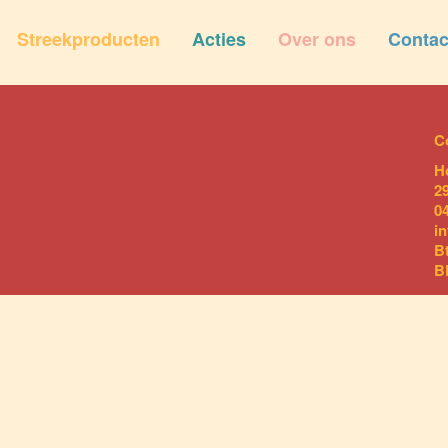
Streekproducten
Acties
Over ons
Contac
C
H
2
0
i
B
B