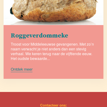
Roggeverdommeke
Troost voor Middeleeuwse gevangenen. Met zo’n
naam verwacht je niet anders dan een stevig
verhaal. We keren terug naar de vijftiende eeuw.
Het oudste bewaarde...
Ontdek meer
Contacteer ons: