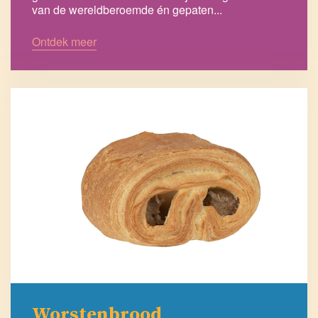
van de wereldberoemde én gepaten...
Ontdek meer
Worstenbrood