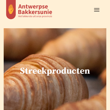
Toggle
navigat
Streekproducten