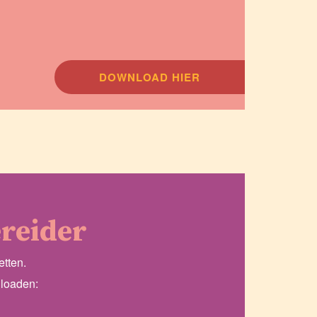
DOWNLOAD HIER
ereider
etten.
nloaden: