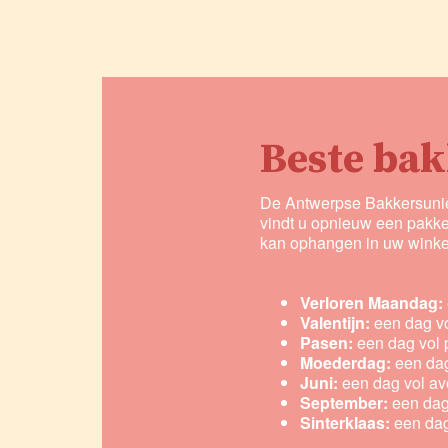
Beste bak
De Antwerpse Bakkersunie 
vindt u opnieuw een pakke
kan ophangen in uw winkel
Verloren Maandag:
Valentijn:
een dag vo
Pasen:
een dag vol p
Moederdag:
een dag
Juni:
een dag vol avo
September:
een dag
Sinterklaas:
een dag