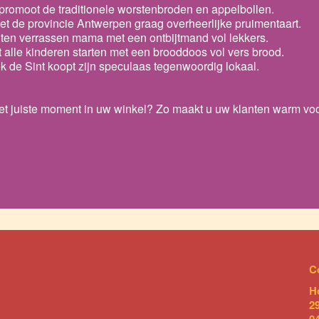
 promoot de traditionele worstenbroden en appelbollen.
eet de provincie Antwerpen graag overheerlijke pruimentaart.
nten verrassen mama met een ontbijtmand vol lekkers.
at alle kinderen starten met een brooddoos vol vers brood.
ok de Sint koopt zijn speculaas tegenwoordig lokaal.
et juiste moment in uw winkel? Zo maakt u uw klanten warm vo
C
H
2