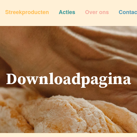
Streekproducten
Acties
Over ons
Contac
Downloadpagina