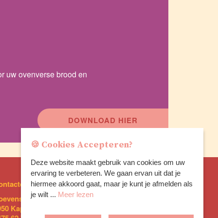
or uw ovenverse brood en
DOWNLOAD HIER
🍪 Cookies Accepteren?
Deze website maakt gebruik van cookies om uw
ervaring te verbeteren. We gaan ervan uit dat je
ontacteer ons:
Legal
hiermee akkoord gaat, maar je kunt je afmelden als
je wilt ...
Meer lezen
oevensebaan 92 A
Privacy policy
950 Kapellen
Cookies Instellingen