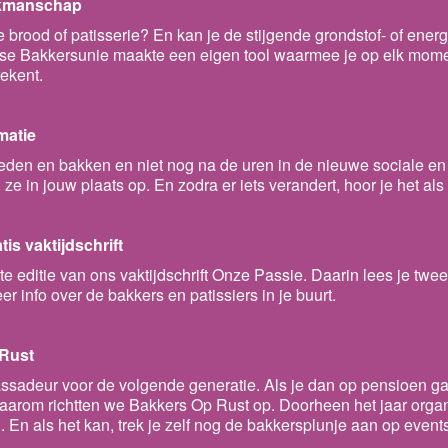
vakmanschap
 je brood of patisserie? En kan je de stijgende grondstof- of ene
 Bakkersunie maakte een eigen tool waarmee je op elk moment
rekent.
rmatie
neden en bakken en niet nog na de uren in de nieuwe sociale en
e in jouw plaats op. En zodra er iets verandert, hoor je het als 
is vaktijdschrift
e editie van ons vaktijdschrift Onze Passie. Daarin lees je tw
er info over de bakkers en patissiers in je buurt.
 Rust
assadeur voor de volgende generatie. Als je dan op pensioen gaa
Daarom richtten we Bakkers Op Rust op. Doorheen het jaar organ
 En als het kan, trek je zelf nog de bakkersplunje aan op event