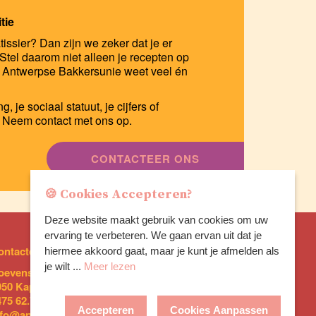
tie
tissier? Dan zijn we zeker dat je er
Stel daarom niet alleen je recepten op
de Antwerpse Bakkersunie weet veel én
 je sociaal statuut, je cijfers of
? Neem contact met ons op.
CONTACTEER ONS
🍪 Cookies Accepteren?
Deze website maakt gebruik van cookies om uw
ervaring te verbeteren. We gaan ervan uit dat je
ontacteer ons:
Legal
hiermee akkoord gaat, maar je kunt je afmelden als
je wilt ...
Meer lezen
oevensebaan 92 A
Privacy policy
950 Kapellen
Cookies Instellingen
475 62.75.44
Accepteren
Cookies Aanpassen
nfo@antwerpsebakkersunie.be