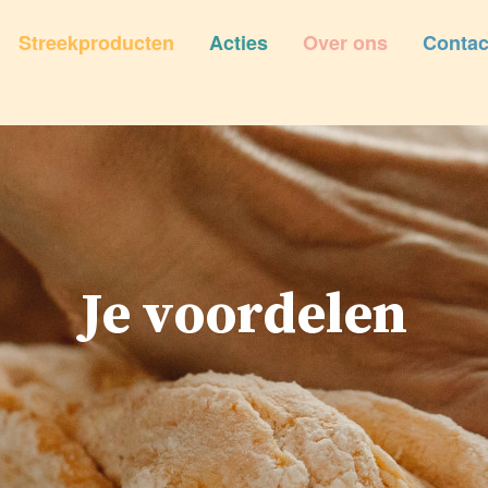
Streekproducten
Acties
Over ons
Contac
Je voordelen