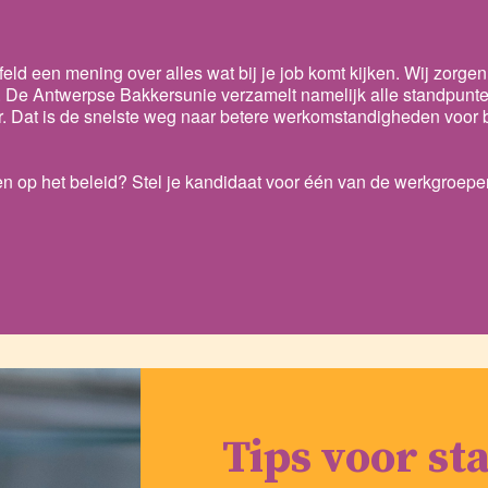
eld een mening over alles wat bij je job komt kijken. Wij zorgen
. De Antwerpse Bakkersunie verzamelt namelijk alle standpunte
r. Dat is de snelste weg naar betere werkomstandigheden voor b
n op het beleid? Stel je kandidaat voor één van de werkgroep
Tips voor st